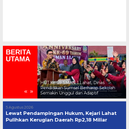
BERITA
UTAMA
ukum, Kejari
HUT ke-69 SMAN 1 Lahat, Dinas
n Daerah Rp2,18
Pendidikan Sumsel Berharap Sekolah
«
»
Semakin Unggul dan Adaptif
5 Agustus 2026
Lewat Pendampingan Hukum, Kejari Lahat
Pulihkan Kerugian Daerah Rp2,18 Miliar