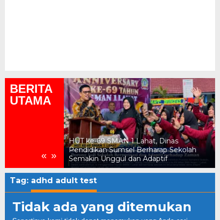
BERITA
UTAMA
ukum, Kejari
HUT ke-69 SMAN 1 Lahat, Dinas
n Daerah Rp2,18
Pendidikan Sumsel Berharap Sekolah
«
»
Semakin Unggul dan Adaptif
Tag:
adhd adult test
Tidak ada yang ditemukan