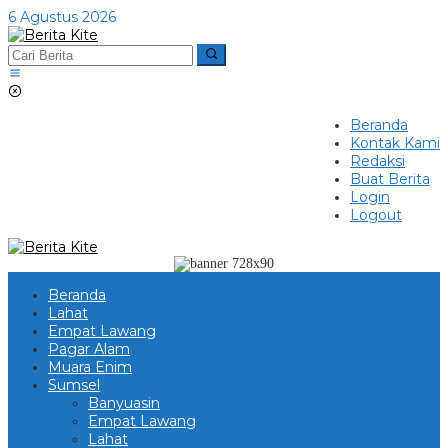
Lewati
6 Agustus 2026
ke
konten
Beranda
Kontak Kami
Redaksi
Buat Berita
Login
Logout
Beranda
Lahat
Empat Lawang
Pagar Alam
Muara Enim
Sumsel
Banyuasin
Empat Lawang
Lahat