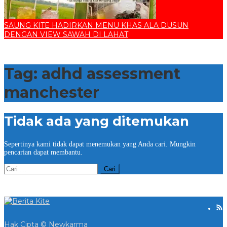
SAUNG KITE HADIRKAN MENU KHAS ALA DUSUN
DENGAN VIEW SAWAH DI LAHAT
Tag:
adhd assessment
manchester
Tidak ada yang ditemukan
Sepertinya kami tidak dapat menemukan yang Anda cari. Mungkin
pencarian dapat membantu.
Cari
untuk:
Hak Cipta © Newkarma