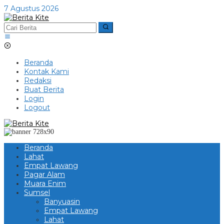
Lewati
7 Agustus 2026
ke
konten
Beranda
Kontak Kami
Redaksi
Buat Berita
Login
Logout
Beranda
Lahat
Empat Lawang
Pagar Alam
Muara Enim
Sumsel
Banyuasin
Empat Lawang
Lahat