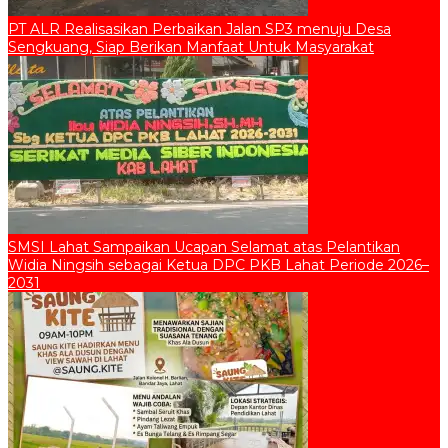
PT ALR Realisasikan Perbaikan Jalan SP3 menuju Desa
Sengkuang, Siap Berikan Manfaat Untuk Masyarakat
SMSI Lahat Sampaikan Ucapan Selamat atas Pelantikan
Widia Ningsih sebagai Ketua DPC PKB Lahat Periode 2026–
2031