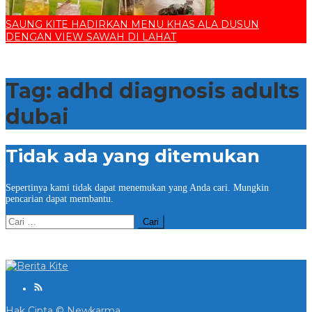
SAUNG KITE HADIRKAN MENU KHAS ALA DUSUN
DENGAN VIEW SAWAH DI LAHAT
Tag:
adhd diagnosis adults
dubai
Tidak ada yang ditemukan
Sepertinya kami tidak dapat menemukan yang Anda cari. Mungkin
pencarian dapat membantu.
Cari
untuk:
Hak Cipta © Newkarma