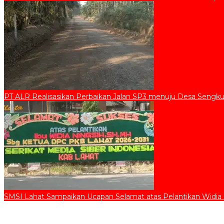
PT ALR Realisasikan Perbaikan Jalan SP3 menuju Desa Sengku
SMSI Lahat Sampaikan Ucapan Selamat atas Pelantikan Widia