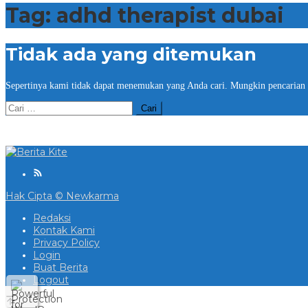
Tag:
adhd therapist dubai
Tidak ada yang ditemukan
Sepertinya kami tidak dapat menemukan yang Anda cari. Mungkin pencarian
Cari
untuk:
Hak Cipta © Newkarma
Redaksi
Kontak Kami
Privacy Policy
Login
Buat Berita
Logout