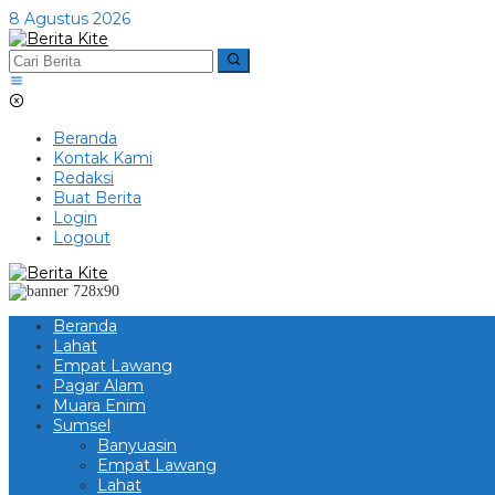
Lewati
8 Agustus 2026
ke
konten
Beranda
Kontak Kami
Redaksi
Buat Berita
Login
Logout
Beranda
Lahat
Empat Lawang
Pagar Alam
Muara Enim
Sumsel
Banyuasin
Empat Lawang
Lahat