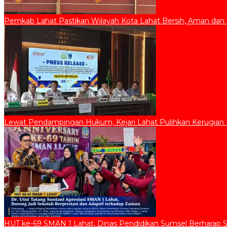
Pemkab Lahat Pastikan Wilayah Kota Lahat Bersih, Aman dan 
Lewat Pendampingan Hukum, Kejari Lahat Pulihkan Kerugian D
HUT ke-69 SMAN 1 Lahat, Dinas Pendidikan Sumsel Berharap 