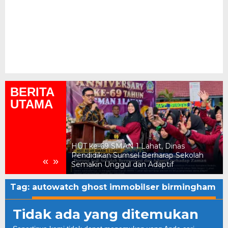
BERITA
UTAMA
ukum, Kejari
HUT ke-69 SMAN 1 Lahat, Dinas
n Daerah Rp2,18
Pendidikan Sumsel Berharap Sekolah
«
»
Semakin Unggul dan Adaptif
Tag:
autowatch ghost immobilser birmingham
Tidak ada yang ditemukan