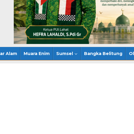
ar Alam
Muara Enim
Sumsel
Bangka Belitung
O