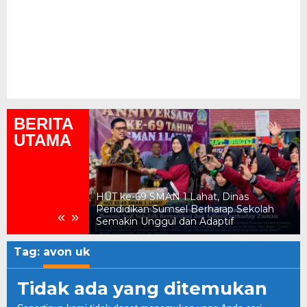
BERITA
UTAMA
ukum, Kejari
HUT ke-69 SMAN 1 Lahat, Dinas
n Daerah Rp2,18
Pendidikan Sumsel Berharap Sekolah
«
»
Semakin Unggul dan Adaptif
Tag:
avon uk
Tidak ada yang ditemukan