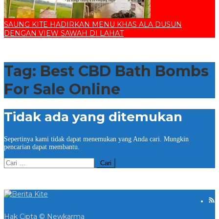
SAUNG KITE HADIRKAN MENU KHAS ALA DUSUN
DENGAN VIEW SAWAH DI LAHAT
Tag:
Best CBD Bath Bombs
For Sale Online
Tidak ada yang ditemukan
Sepertinya kami tidak dapat menemukan yang Anda cari. Mungkin
pencarian dapat membantu.
Cari
untuk:
Hak Cipta © Newkarma