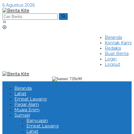
Lewati
6 Agustus 2026
ke
konten
Beranda
Kontak Kami
Redaksi
Buat Berita
Login
Logout
Beranda
Lahat
Empat Lawang
Pagar Alam
Muara Enim
Sumsel
Banyuasin
Empat Lawang
Lahat