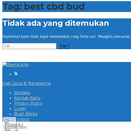
Tag:
best cbd bud
Tidak ada yang ditemukan
Sepertinya kami tidak dapat menemukan yang Anda cari. Mungkin pencarian
Cari
untuk:
Hak Cipta © Newkarma
Redaksi
Kontak Kami
Privacy Policy
Login
Buat Berita
Logout