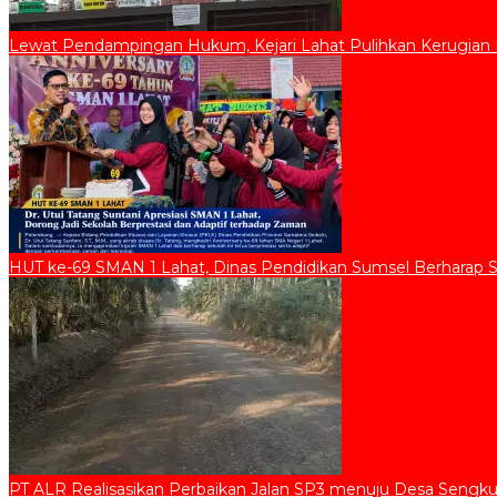
Lewat Pendampingan Hukum, Kejari Lahat Pulihkan Kerugian D
HUT ke-69 SMAN 1 Lahat, Dinas Pendidikan Sumsel Berharap 
PT ALR Realisasikan Perbaikan Jalan SP3 menuju Desa Sengku