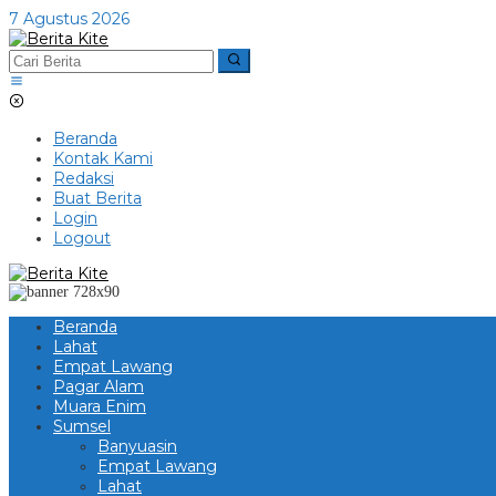
Lewati
7 Agustus 2026
ke
konten
Beranda
Kontak Kami
Redaksi
Buat Berita
Login
Logout
Beranda
Lahat
Empat Lawang
Pagar Alam
Muara Enim
Sumsel
Banyuasin
Empat Lawang
Lahat