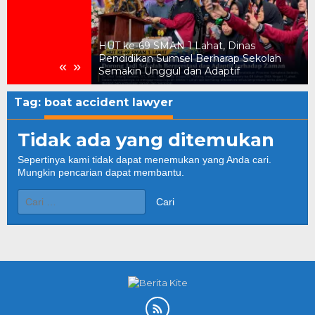
ukum, Kejari
HUT ke-69 SMAN 1 Lahat, Dinas
n Daerah Rp2,18
Pendidikan Sumsel Berharap Sekolah
«
»
Semakin Unggul dan Adaptif
Tag:
boat accident lawyer
Tidak ada yang ditemukan
Sepertinya kami tidak dapat menemukan yang Anda cari.
Mungkin pencarian dapat membantu.
Cari
untuk: