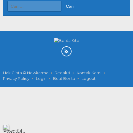
Cari
untuk:
Hak Cipta © Newkarma
Redaksi
Kontak Kami
Privacy Policy
Login
Buat Berita
Logout