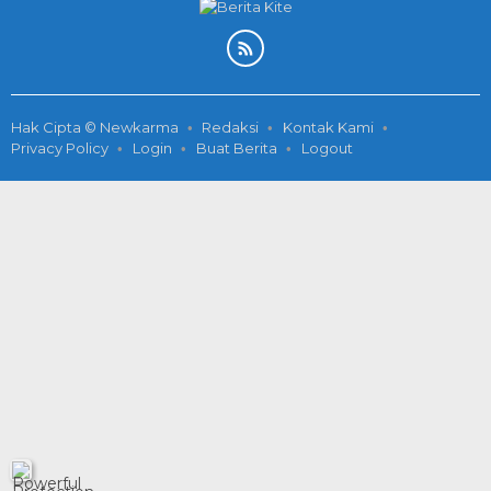
Hak Cipta © Newkarma
Redaksi
Kontak Kami
Privacy Policy
Login
Buat Berita
Logout