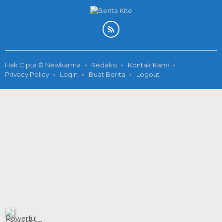
Hak Cipta © Newkarma
Redaksi
Kontak Kami
Privacy Policy
Login
Buat Berita
Logout