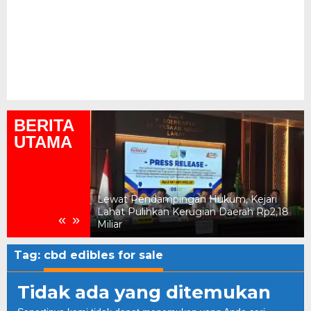
BERITA
UTAMA
Lewat Pendampingan Hukum, Kejari
 Wilayah Kota
Lahat Pulihkan Kerugian Daerah Rp2,18
«
»
 Tertata
Miliar
Tag:
cbd edibles for sale
Tidak ada yang ditemukan