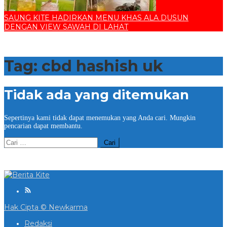
SAUNG KITE HADIRKAN MENU KHAS ALA DUSUN
DENGAN VIEW SAWAH DI LAHAT
Tag:
cbd hashish uk
Tidak ada yang ditemukan
Sepertinya kami tidak dapat menemukan yang Anda cari. Mungkin
pencarian dapat membantu.
Cari
untuk:
Hak Cipta © Newkarma
Redaksi