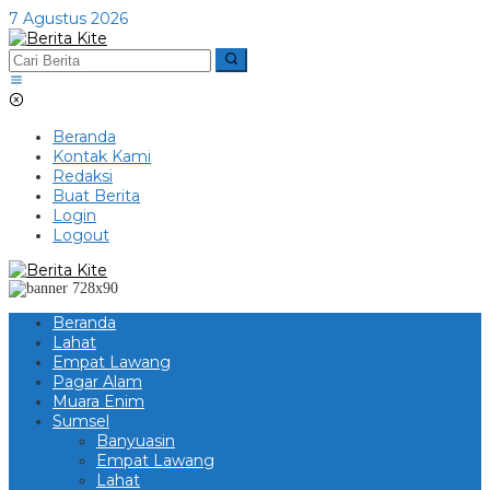
Lewati
7 Agustus 2026
ke
konten
Beranda
Kontak Kami
Redaksi
Buat Berita
Login
Logout
Beranda
Lahat
Empat Lawang
Pagar Alam
Muara Enim
Sumsel
Banyuasin
Empat Lawang
Lahat