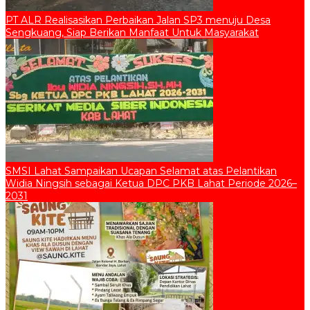
PT ALR Realisasikan Perbaikan Jalan SP3 menuju Desa
Sengkuang, Siap Berikan Manfaat Untuk Masyarakat
SMSI Lahat Sampaikan Ucapan Selamat atas Pelantikan
Widia Ningsih sebagai Ketua DPC PKB Lahat Periode 2026–
2031