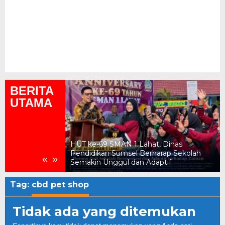
BERITA
UTAMA
ukum, Kejari
HUT ke-69 SMAN 1 Lahat, Dinas
n Daerah Rp2,18
Pendidikan Sumsel Berharap Sekolah
«
»
Semakin Unggul dan Adaptif
Tag:
cbd pet shop
Tidak ada yang ditemukan