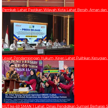
Pemkab Lahat Pastikan Wilayah Kota Lahat Bersih, Aman dan 
Lewat Pendampingan Hukum, Kejari Lahat Pulihkan Kerugian D
HUT ke-69 SMAN 1 Lahat, Dinas Pendidikan Sumsel Berharap 