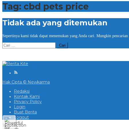
Tag:
cbd pets price
Tidak ada yang ditemukan
Sepertinya kami tidak dapat menemukan yang Anda cari. Mungkin pencarian
Cari
untuk:
Hak Cipta © Newkarma
Redaksi
Kontak Kami
Privacy Policy
Login
Buat Berita
Logout