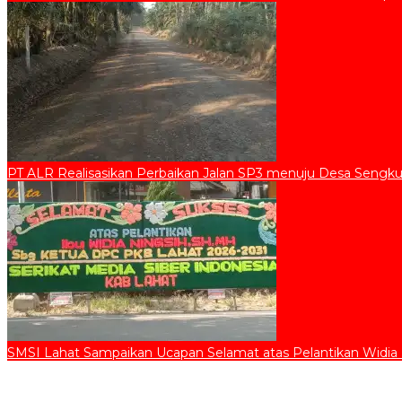
PT ALR Realisasikan Perbaikan Jalan SP3 menuju Desa Sengku
SMSI Lahat Sampaikan Ucapan Selamat atas Pelantikan Widia