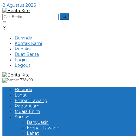
Lewati
8 Agustus 2026
ke
konten
Beranda
Kontak Kami
Redaksi
Buat Berita
Login
Logout
Beranda
Lahat
Empat Lawang
Pagar Alam
Muara Enim
Sumsel
Banyuasin
Empat Lawang
Lahat