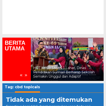
BERITA
UTAMA
ukum, Kejari
HUT ke-69 SMAN 1 Lahat, Dinas
n Daerah Rp2,18
Pendidikan Sumsel Berharap Sekolah
«
»
Semakin Unggul dan Adaptif
Tag:
cbd topicals
Tidak ada yang ditemukan