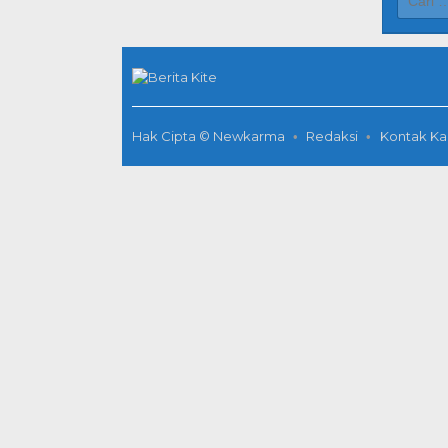
untuk:
Hak Cipta © Newkarma
Redaksi
Kontak Ka