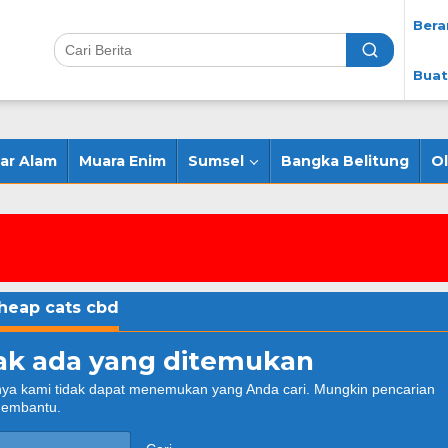
Bera
Buat
ar Alam
Muara Enim
Sumsel
Bangka Belitung
O
heap cats cbd
ak ada yang ditemukan
nya kami tidak dapat menemukan yang Anda cari. Mungkin pencarian
membantu.