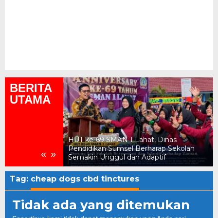
BERITA
UTAMA
ukum, Kejari
HUT ke-69 SMAN 1 Lahat, Dinas
n Daerah Rp2,18
Pendidikan Sumsel Berharap Sekolah
«
»
Semakin Unggul dan Adaptif
Tag:
cheap dogs cbd tinctures
Tidak ada yang ditemukan