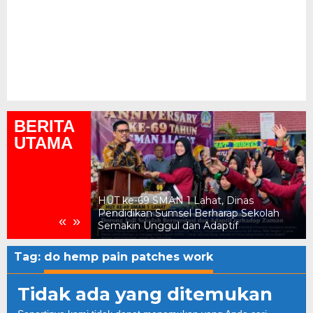
BERITA
UTAMA
ukum, Kejari
HUT ke-69 SMAN 1 Lahat, Dinas
n Daerah Rp2,18
Pendidikan Sumsel Berharap Sekolah
«
»
Semakin Unggul dan Adaptif
Tag:
do hemp pain patches work
Tidak ada yang ditemukan