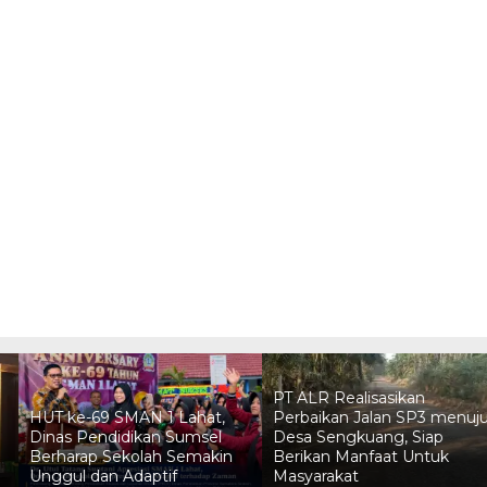
PT ALR Realisasikan
HUT ke-69 SMAN 1 Lahat,
Perbaikan Jalan SP3 menuj
Dinas Pendidikan Sumsel
Desa Sengkuang, Siap
Berharap Sekolah Semakin
Berikan Manfaat Untuk
Unggul dan Adaptif
Masyarakat