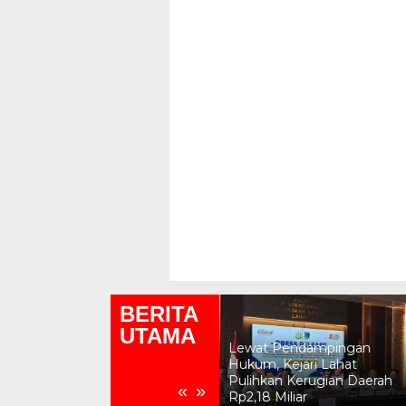
BERITA
UTAMA
Lewat Pendampingan
Pemkab Lahat Pastikan
Hukum, Kejari Lahat
Wilayah Kota Lahat Bersih,
Pulihkan Kerugian Daerah
«
»
Aman dan Tertata
Rp2,18 Miliar