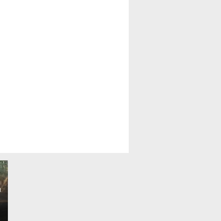
SMSI Lahat Sampaikan
u
Ucapan Selamat atas
Pelantikan Widia Ningsih
Pemkab Lahat Pastikan
sebagai Ketua DPC PKB
Wilayah Kota Lahat Bersih,
Lahat Periode 2026–2031
Aman dan Tertata