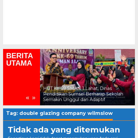
BERITA
UTAMA
ukum, Kejari
HUT ke-69 SMAN 1 Lahat, Dinas
n Daerah Rp2,18
Pendidikan Sumsel Berharap Sekolah
«
»
Semakin Unggul dan Adaptif
Tag:
double glazing company wilmslow
Tidak ada yang ditemukan