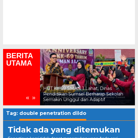
BERITA
UTAMA
ukum, Kejari
HUT ke-69 SMAN 1 Lahat, Dinas
n Daerah Rp2,18
Pendidikan Sumsel Berharap Sekolah
«
»
Semakin Unggul dan Adaptif
Tag:
double penetration dildo
Tidak ada yang ditemukan