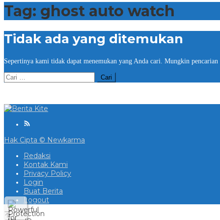
Tag:
ghost auto watch
Tidak ada yang ditemukan
Sepertinya kami tidak dapat menemukan yang Anda cari. Mungkin pencarian
Cari
untuk:
Hak Cipta © Newkarma
Redaksi
Kontak Kami
Privacy Policy
Login
Buat Berita
Logout