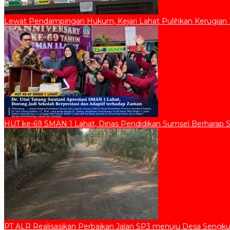
Lewat Pendampingan Hukum, Kejari Lahat Pulihkan Kerugian D
HUT ke-69 SMAN 1 Lahat, Dinas Pendidikan Sumsel Berharap 
PT ALR Realisasikan Perbaikan Jalan SP3 menuju Desa Sengku