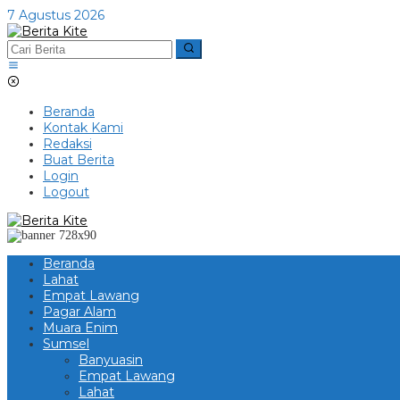
Lewati
7 Agustus 2026
ke
konten
Beranda
Kontak Kami
Redaksi
Buat Berita
Login
Logout
Beranda
Lahat
Empat Lawang
Pagar Alam
Muara Enim
Sumsel
Banyuasin
Empat Lawang
Lahat