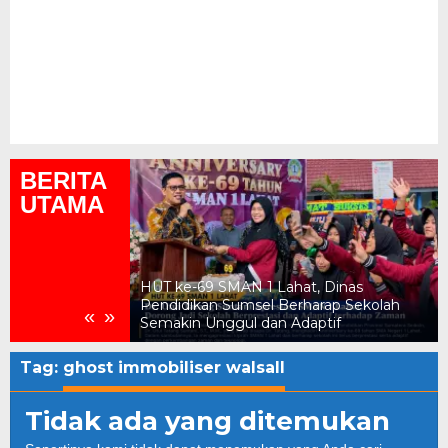
BERITA
UTAMA
ukum, Kejari
HUT ke-69 SMAN 1 Lahat, Dinas
n Daerah Rp2,18
Pendidikan Sumsel Berharap Sekolah
«
»
Semakin Unggul dan Adaptif
Tag:
ghost immobiliser walsall
Tidak ada yang ditemukan