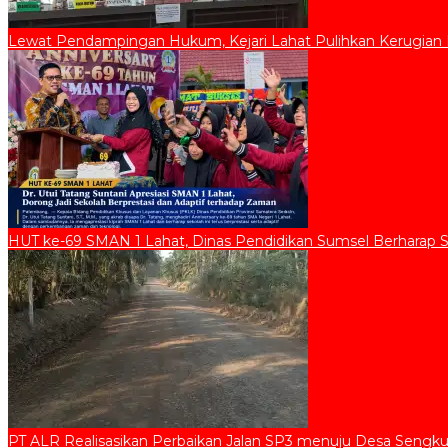
Lewat Pendampingan Hukum, Kejari Lahat Pulihkan Kerugian D
HUT ke-69 SMAN 1 Lahat, Dinas Pendidikan Sumsel Berharap 
PT ALR Realisasikan Perbaikan Jalan SP3 menuju Desa Sengku