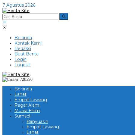
Lewati
7 Agustus 2026
ke
konten
Beranda
Kontak Kami
Redaksi
Buat Berita
Login
Logout
Beranda
Lahat
Empat Lawang
Pagar Alam
Muara Enim
Sumsel
Banyuasin
Empat Lawang
Lahat