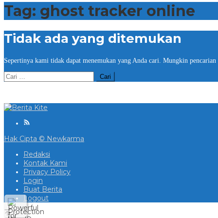
Tag:
ghost tracker online
Tidak ada yang ditemukan
Sepertinya kami tidak dapat menemukan yang Anda cari. Mungkin pencarian
Cari
untuk:
Hak Cipta © Newkarma
Redaksi
Kontak Kami
Privacy Policy
Login
Buat Berita
Logout