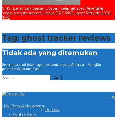
SMSI Lahat Sampaikan Ucapan Selamat atas Pelantikan
Widia Ningsih sebagai Ketua DPC PKB Lahat Periode 2026–
2031
Tag:
ghost tracker reviews
Tidak ada yang ditemukan
Sepertinya kami tidak dapat menemukan yang Anda cari. Mungkin
pencarian dapat membantu.
Cari
untuk:
Hak Cipta © Newkarma
Redaksi
Kontak Kami