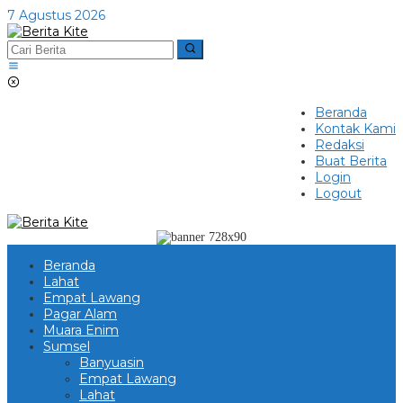
Lewati
7 Agustus 2026
ke
konten
Beranda
Kontak Kami
Redaksi
Buat Berita
Login
Logout
Beranda
Lahat
Empat Lawang
Pagar Alam
Muara Enim
Sumsel
Banyuasin
Empat Lawang
Lahat