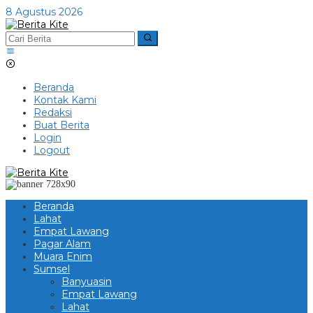
Lewati
8 Agustus 2026
ke
konten
Beranda
Kontak Kami
Redaksi
Buat Berita
Login
Logout
Beranda
Lahat
Empat Lawang
Pagar Alam
Muara Enim
Sumsel
Banyuasin
Empat Lawang
Lahat