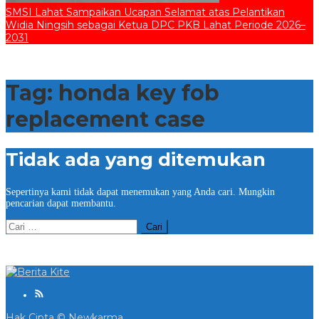
SMSI Lahat Sampaikan Ucapan Selamat atas Pelantikan
Widia Ningsih sebagai Ketua DPC PKB Lahat Periode 2026–
2031
Tag:
honda key fob
replacement case
Tidak ada yang ditemukan
Sepertinya kami tidak dapat menemukan yang Anda cari. Mungkin
pencarian dapat membantu.
Cari
untuk:
Hak Cipta © Newkarma