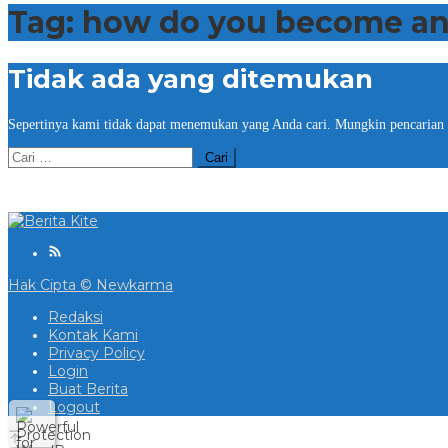
Tag:
how do you become an
Tidak ada yang ditemukan
Sepertinya kami tidak dapat menemukan yang Anda cari. Mungkin pencarian
Cari
untuk:
Hak Cipta © Newkarma
Redaksi
Kontak Kami
Privacy Policy
Login
Buat Berita
Logout