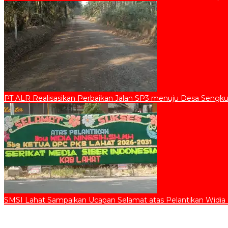
PT ALR Realisasikan Perbaikan Jalan SP3 menuju Desa Sengku
SMSI Lahat Sampaikan Ucapan Selamat atas Pelantikan Widia