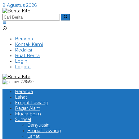
Lewati
8 Agustus 2026
ke
konten
Beranda
Kontak Kami
Redaksi
Buat Berita
Login
Logout
Beranda
Lahat
Empat Lawang
Pagar Alam
Muara Enim
Sumsel
Banyuasin
Empat Lawang
Lahat