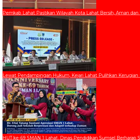
Pemkab Lahat Pastikan Wilayah Kota Lahat Bersih, Aman dan 
Lewat Pendampingan Hukum, Kejari Lahat Pulihkan Kerugian D
HUT ke-69 SMAN 1 Lahat, Dinas Pendidikan Sumsel Berharap 