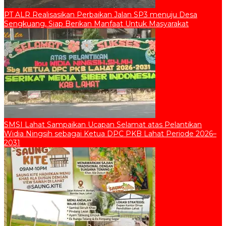
PT ALR Realisasikan Perbaikan Jalan SP3 menuju Desa
Sengkuang, Siap Berikan Manfaat Untuk Masyarakat
SMSI Lahat Sampaikan Ucapan Selamat atas Pelantikan
Widia Ningsih sebagai Ketua DPC PKB Lahat Periode 2026–
2031