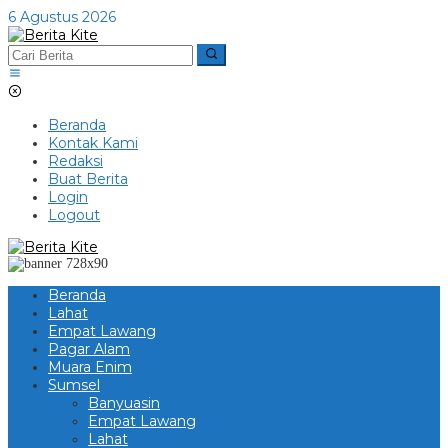
Lewati
6 Agustus 2026
ke
konten
Beranda
Kontak Kami
Redaksi
Buat Berita
Login
Logout
Beranda
Lahat
Empat Lawang
Pagar Alam
Muara Enim
Sumsel
Banyuasin
Empat Lawang
Lahat