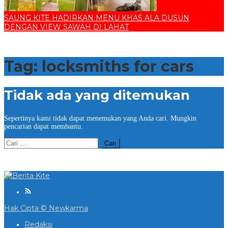
SAUNG KITE HADIRKAN MENU KHAS ALA DUSUN
DENGAN VIEW SAWAH DI LAHAT
Tag:
locksmiths for cars
Tidak ada yang ditemukan
Sepertinya kami tidak dapat menemukan yang Anda cari. Mungkin
pencarian dapat membantu.
Cari
untuk:
Hak Cipta © Newkarma
Redaksi