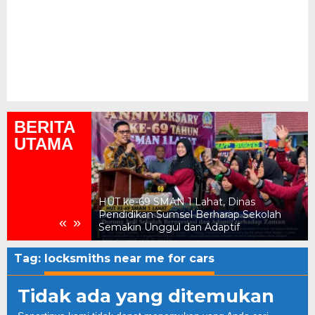
BERITA
UTAMA
ukum, Kejari
HUT ke-69 SMAN 1 Lahat, Dinas
n Daerah Rp2,18
Pendidikan Sumsel Berharap Sekolah
«
»
Semakin Unggul dan Adaptif
Tag:
locksmiths near me for cars
Tidak ada yang ditemukan