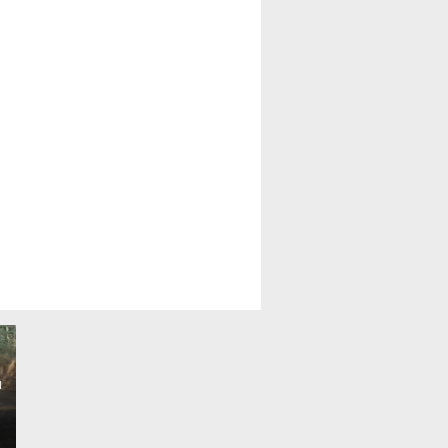
SMSI Lahat Sampaikan
u
Ucapan Selamat atas
Pelantikan Widia Ningsih
Pemkab Lahat Pastikan
sebagai Ketua DPC PKB
Wilayah Kota Lahat Bersih,
Lahat Periode 2026–2031
Aman dan Tertata