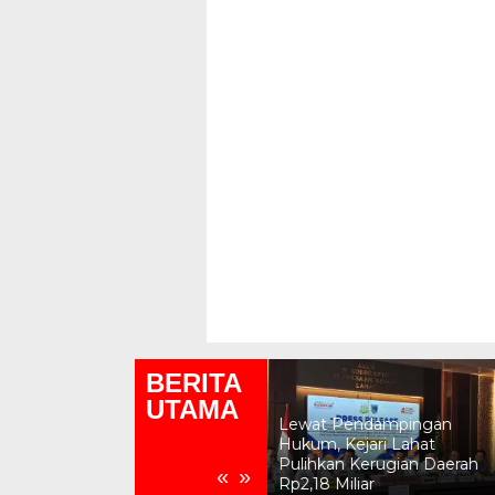
BERITA
UTAMA
Lewat Pendampingan
Pemkab Lahat Pastikan
Hukum, Kejari Lahat
Wilayah Kota Lahat Bersih,
Pulihkan Kerugian Daerah
«
»
Aman dan Tertata
Rp2,18 Miliar