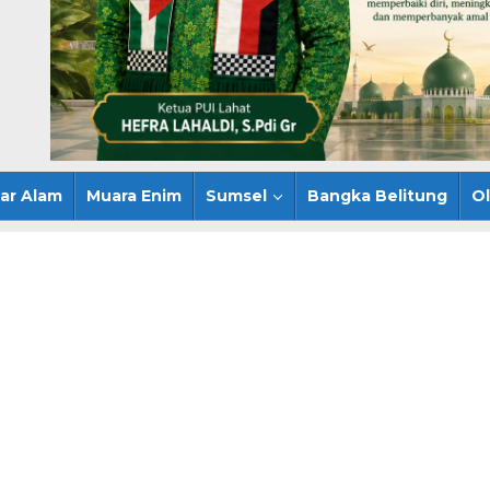
ar Alam
Muara Enim
Sumsel
Bangka Belitung
O