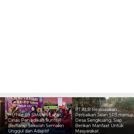
PT ALR Realisasikan
HUT ke-69 SMAN 1 Lahat,
Perbaikan Jalan SP3 menuj
Dinas Pendidikan Sumsel
Desa Sengkuang, Siap
Berharap Sekolah Semakin
Berikan Manfaat Untuk
Unggul dan Adaptif
Masyarakat