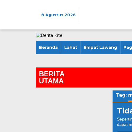
Lewati
ke
konten
8 Agustus 2026
Beranda
Lahat
Empat Lawang
Pag
BERITA
UTAMA
Tag:
m
Tid
Seperti
dapat 