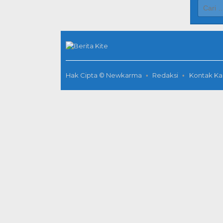
Cari
untuk:
Hak Cipta © Newkarma
Redaksi
Kontak Ka