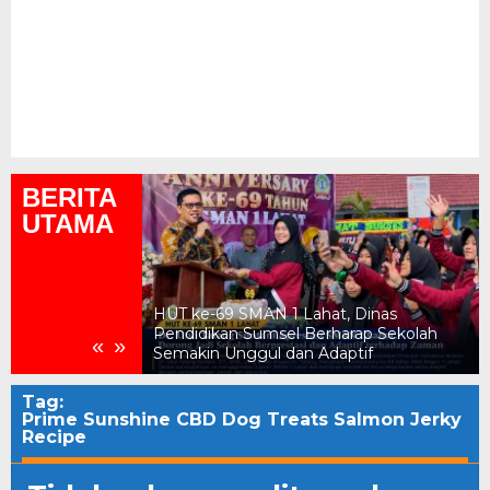
BERITA
UTAMA
ukum, Kejari
HUT ke-69 SMAN 1 Lahat, Dinas
n Daerah Rp2,18
Pendidikan Sumsel Berharap Sekolah
«
»
Semakin Unggul dan Adaptif
Tag:
Prime Sunshine CBD Dog Treats Salmon Jerky
Recipe