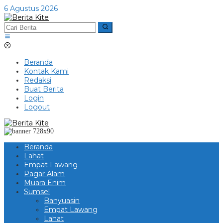
Lewati
6 Agustus 2026
ke
konten
Beranda
Kontak Kami
Redaksi
Buat Berita
Login
Logout
Beranda
Lahat
Empat Lawang
Pagar Alam
Muara Enim
Sumsel
Banyuasin
Empat Lawang
Lahat