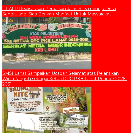
PT ALR Realisasikan Perbaikan Jalan SP3 menuju Desa
Sengkuang, Siap Berikan Manfaat Untuk Masyarakat
SMSI Lahat Sampaikan Ucapan Selamat atas Pelantikan
Widia Ningsih sebagai Ketua DPC PKB Lahat Periode 2026–
2031