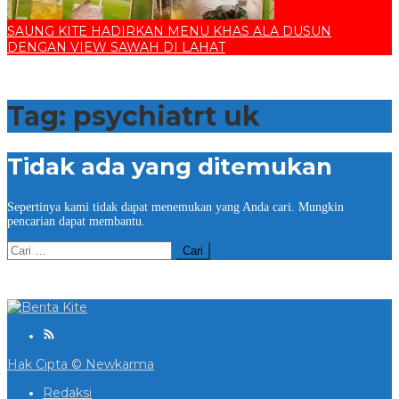
SAUNG KITE HADIRKAN MENU KHAS ALA DUSUN
DENGAN VIEW SAWAH DI LAHAT
Tag:
psychiatrt uk
Tidak ada yang ditemukan
Sepertinya kami tidak dapat menemukan yang Anda cari. Mungkin
pencarian dapat membantu.
Cari
untuk:
Hak Cipta © Newkarma
Redaksi