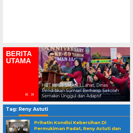
BERITA
UTAMA
ukum, Kejari
HUT ke-69 SMAN 1 Lahat, Dinas
n Daerah Rp2,18
Pendidikan Sumsel Berharap Sekolah
«
»
Semakin Unggul dan Adaptif
Tag:
Reny Astuti
Prihatin Kondisi Kebersihan Di
Permukiman Padat, Reny Astuti dan