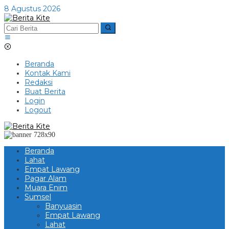
Lewati
8 Agustus 2026
ke
konten
Beranda
Kontak Kami
Redaksi
Buat Berita
Login
Logout
Beranda
Lahat
Empat Lawang
Pagar Alam
Muara Enim
Sumsel
Banyuasin
Empat Lawang
Lahat