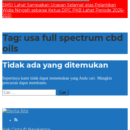
SMSI Lahat Sampaikan Ucapan Selamat atas Pelantikan
Widia Ningsih sebagai Ketua DPC PKB Lahat Periode 2026–
2031
Tag:
usa full spectrum cbd
oils
Tidak ada yang ditemukan
Sepertinya kami tidak dapat menemukan yang Anda cari. Mungkin
pencarian dapat membantu.
Cari
untuk:
Hak Cipta © Newkarma