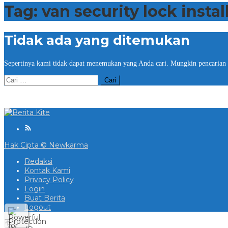
Tag:
van security lock instal
Tidak ada yang ditemukan
Sepertinya kami tidak dapat menemukan yang Anda cari. Mungkin pencarian
Cari
untuk:
Hak Cipta © Newkarma
Redaksi
Kontak Kami
Privacy Policy
Login
Buat Berita
Logout