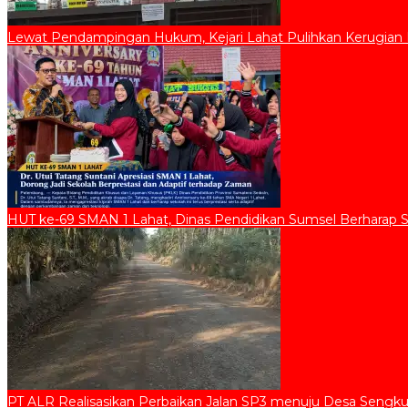
Lewat Pendampingan Hukum, Kejari Lahat Pulihkan Kerugian D
HUT ke-69 SMAN 1 Lahat, Dinas Pendidikan Sumsel Berharap 
PT ALR Realisasikan Perbaikan Jalan SP3 menuju Desa Sengku