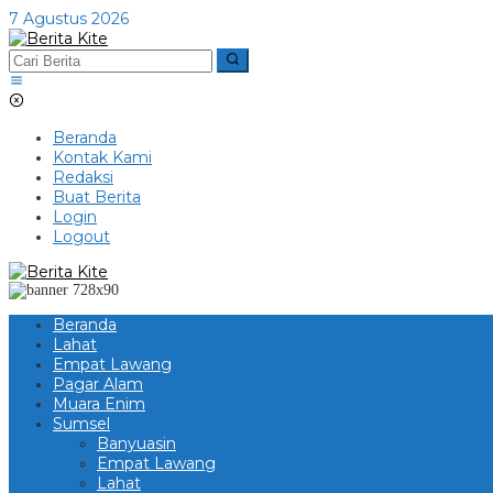
Lewati
7 Agustus 2026
ke
konten
Beranda
Kontak Kami
Redaksi
Buat Berita
Login
Logout
Beranda
Lahat
Empat Lawang
Pagar Alam
Muara Enim
Sumsel
Banyuasin
Empat Lawang
Lahat