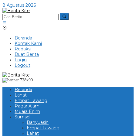
Lewati
8 Agustus 2026
ke
konten
Beranda
Kontak Kami
Redaksi
Buat Berita
Login
Logout
Beranda
Lahat
Empat Lawang
Pagar Alam
Muara Enim
Sumsel
Banyuasin
Empat Lawang
Lahat