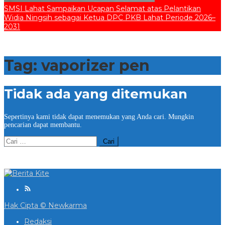
SMSI Lahat Sampaikan Ucapan Selamat atas Pelantikan
Widia Ningsih sebagai Ketua DPC PKB Lahat Periode 2026–
2031
Tag:
vaporizer pen
Tidak ada yang ditemukan
Sepertinya kami tidak dapat menemukan yang Anda cari. Mungkin
pencarian dapat membantu.
Cari
untuk:
Hak Cipta © Newkarma
Redaksi