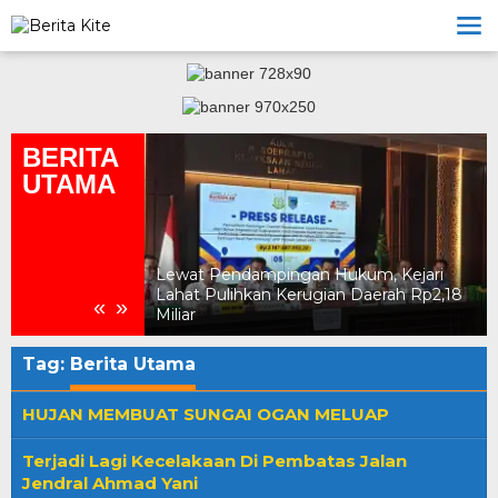
Lewati
ke
konten
BERITA
UTAMA
Lewat Pendampingan Hukum, Kejari
 Wilayah Kota
Lahat Pulihkan Kerugian Daerah Rp2,18
«
»
 Tertata
Miliar
Tag:
Berita Utama
HUJAN MEMBUAT SUNGAI OGAN MELUAP
Terjadi Lagi Kecelakaan Di Pembatas Jalan
Jendral Ahmad Yani