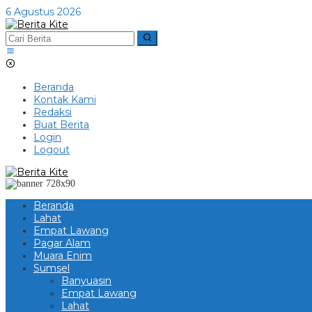
Lewati
6 Agustus 2026
ke
konten
Beranda
Kontak Kami
Redaksi
Buat Berita
Login
Logout
Beranda
Lahat
Empat Lawang
Pagar Alam
Muara Enim
Sumsel
Banyuasin
Empat Lawang
Lahat