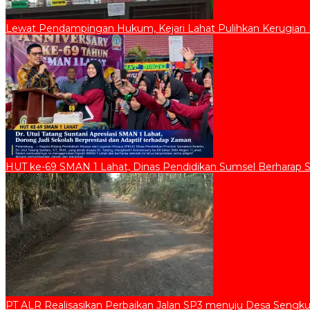
Lewat Pendampingan Hukum, Kejari Lahat Pulihkan Kerugian D
HUT ke-69 SMAN 1 Lahat, Dinas Pendidikan Sumsel Berharap 
PT ALR Realisasikan Perbaikan Jalan SP3 menuju Desa Sengku