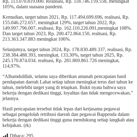
Rp, 113.070.819.000. Realisasi, Rp. 118.746.159.558, meningkat
105%, dalam suasana pandemi.
Kemudian, target tahun 2021, Rp. 117.494.699.696, realisasi, Rp.
155.046.272.657, meningkat 129%, target tahun 2022, Rp.
149.997.796.007, realisasi, Rp. 162.110.226.091,meningkat 108%.
Dan target tahun 2023, Rp. 200.472.864.150, realisasi, Rp.
213.363.347.883 meningkat 106%.
Selanjutnya, target tahun 2024, Rp. 178.830.489.337, realisasi, Rp.
238.384.488.393, meningkat, 133,30%, target tahun 2025, Rp.
245.170.874.034. realisasi, Rp. 281.869.861.726 meningkat,
114,97%.
“Alhamdulillah, selama saya diberikan amanah pencapaian hasil
pendapatan daerah Lahat setiap tahun meningkat terus dari tahun ke
tahun, melebihi target yang di tetapkan. Bukti nyata bahwa saya
bekerja dengan dedikasi tinggi, loyalitas dan tidak mengecewakan,”
jelasnya.
Hasil pencapaian tersebut tidak lepas dari kerjasama pegawai
sebagai pengelolah retribusi daerah dan pegawai Bappenda dalam
bekerja dengan dedikasi tinggi guna mendukung setiap langkah atau
kebijakan. (rk)
Dibaca:
295