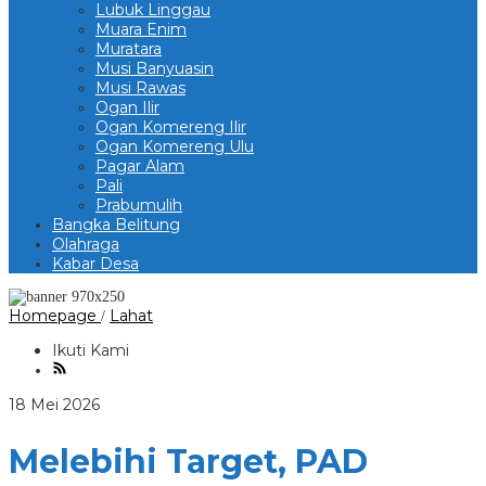
Lubuk Linggau
Muara Enim
Muratara
Musi Banyuasin
Musi Rawas
Ogan Ilir
Ogan Komereng Ilir
Ogan Komereng Ulu
Pagar Alam
Pali
Prabumulih
Bangka Belitung
Olahraga
Kabar Desa
Melebihi
Homepage
Lahat
/
Target,
PAD
Ikuti Kami
Kabupaten
Lahat
Selama
oleh
18 Mei 2026
6
Berita
Tahun
Kite
Melebihi Target, PAD
Terealisasi