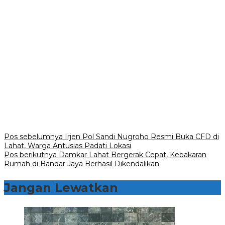
Navigasi
Pos sebelumnya
Irjen Pol Sandi Nugroho Resmi Buka CFD di
Lahat, Warga Antusias Padati Lokasi
pos
Pos berikutnya
Damkar Lahat Bergerak Cepat, Kebakaran
Rumah di Bandar Jaya Berhasil Dikendalikan
Jangan Lewatkan