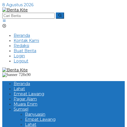
Lewati
8 Agustus 2026
ke
konten
Beranda
Kontak Kami
Redaksi
Buat Berita
Login
Logout
Beranda
Lahat
Empat Lawang
Pagar Alam
Muara Enim
Sumsel
Banyuasin
Empat Lawang
Lahat