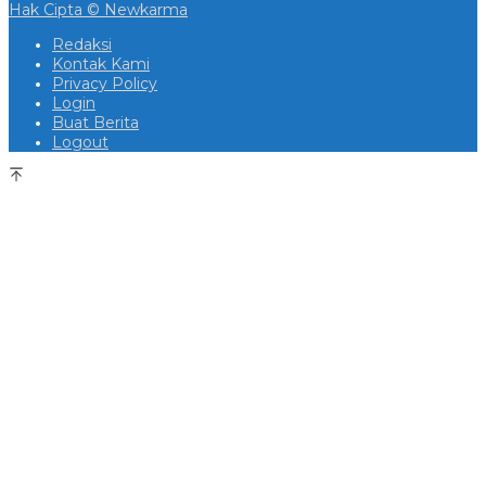
Hak Cipta © Newkarma
Redaksi
Kontak Kami
Privacy Policy
Login
Buat Berita
Logout