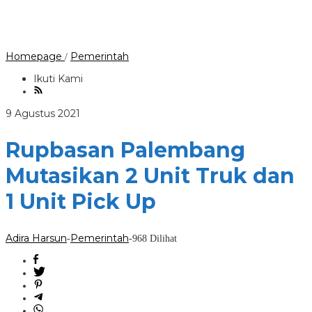
Rupbasan
Homepage
Pemerintah
/
Palembang
Mutasikan
Ikuti Kami
2
Unit
Truk
oleh
9 Agustus 2021
dan
Adira
1
Harsun
Rupbasan Palembang
Unit
Pick
Up
Mutasikan 2 Unit Truk dan
1 Unit Pick Up
Adira Harsun
Pemerintah
-
-
968 Dilihat