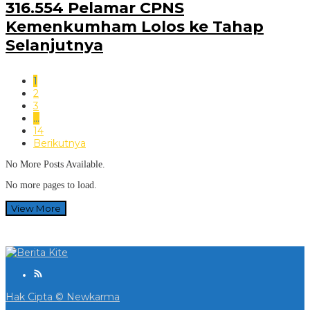
316.554 Pelamar CPNS
Kemenkumham Lolos ke Tahap
Selanjutnya
1
2
3
…
14
Berikutnya
No More Posts Available.
No more pages to load.
View More
Hak Cipta © Newkarma