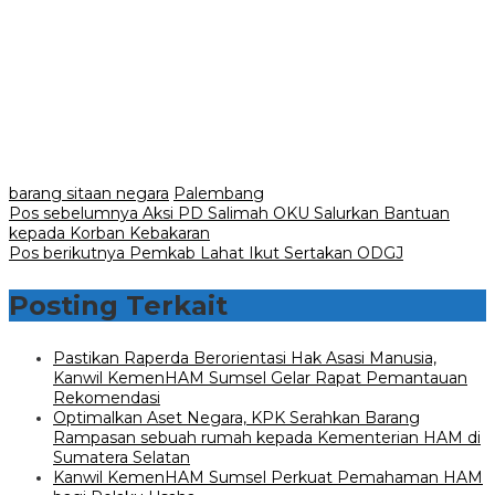
barang sitaan negara
Palembang
Navigasi
Pos sebelumnya
Aksi PD Salimah OKU Salurkan Bantuan
kepada Korban Kebakaran
pos
Pos berikutnya
Pemkab Lahat Ikut Sertakan ODGJ
Posting Terkait
Pastikan Raperda Berorientasi Hak Asasi Manusia,
Kanwil KemenHAM Sumsel Gelar Rapat Pemantauan
Rekomendasi
Optimalkan Aset Negara, KPK Serahkan Barang
Rampasan sebuah rumah kepada Kementerian HAM di
Sumatera Selatan
Kanwil KemenHAM Sumsel Perkuat Pemahaman HAM