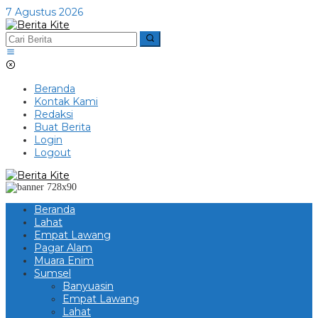
Lewati
7 Agustus 2026
ke
konten
Beranda
Kontak Kami
Redaksi
Buat Berita
Login
Logout
Beranda
Lahat
Empat Lawang
Pagar Alam
Muara Enim
Sumsel
Banyuasin
Empat Lawang
Lahat